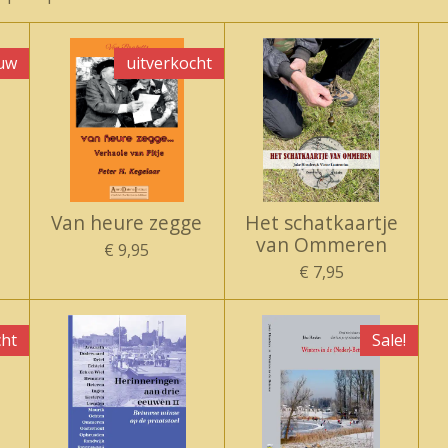
uw
uitverkocht
Van heure zegge
Het schatkaartje
van Ommeren
€ 9,95
€ 7,95
cht
Sale!