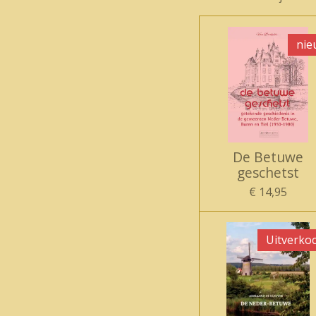
nie
De Betuwe
geschetst
€ 14,95
Uitverko