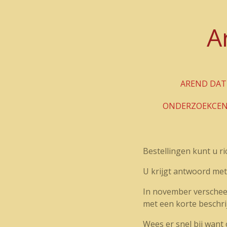
Ga
direct
A
naar
de
hoofdinhoud
AREND DAT
ONDERZOEKCE
Bestellingen kunt u r
U krijgt antwoord met
In november verscheen 
met een korte beschr
Wees er snel bij want 