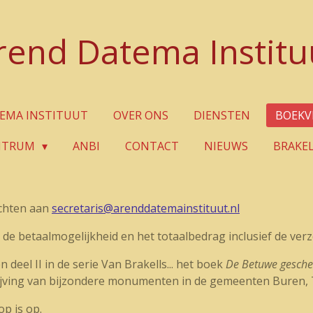
rend Datema Institu
EMA INSTITUUT
OVER ONS
DIENSTEN
BOEKV
NTRUM
ANBI
CONTACT
NIEUWS
BRAKE
ichten aan
secretaris@arenddatemainstituut.nl
 de betaalmogelijkheid en het totaalbedrag inclusief de ver
deel II in de serie Van Brakells... het boek
De Betuwe gesche
ijving van bijzondere monumenten in de gemeenten Buren, 
op is op.