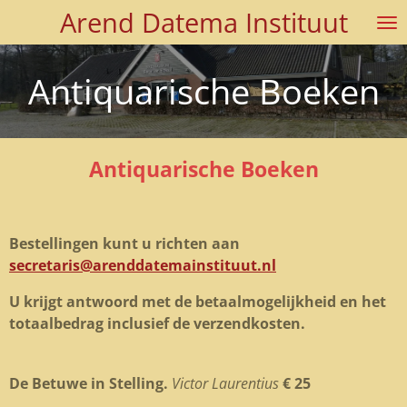
Arend Datema Instituut
Ga
direct
naar
Antiquarische Boeken
de
hoofdinhoud
Antiquarische Boeken
Bestellingen kunt u richten aan
secretaris@arenddatemainstituut.nl
U krijgt antwoord met de betaalmogelijkheid en het
totaalbedrag inclusief de verzendkosten.
De Betuwe in Stelling.
Victor Laurentius
€ 25